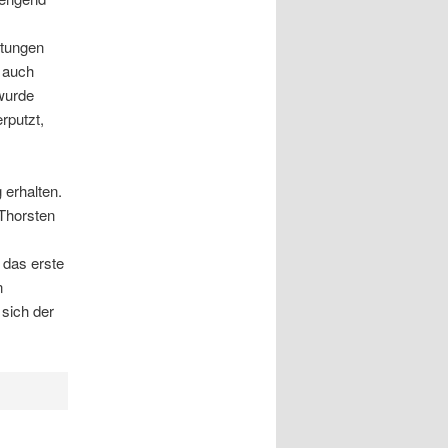
itungen
 auch
wurde
rputzt,
 erhalten.
 Thorsten
 das erste
n
 sich der