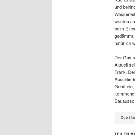
und behind
Wasserleit
werden au
beim Einb
gedämmt, 
natürlich 
Der Gastra
Aktuell se
Frank. Der
Abschließe
Gebäude, 
kommend na
Bauaussch
Quell
TEILEN MI