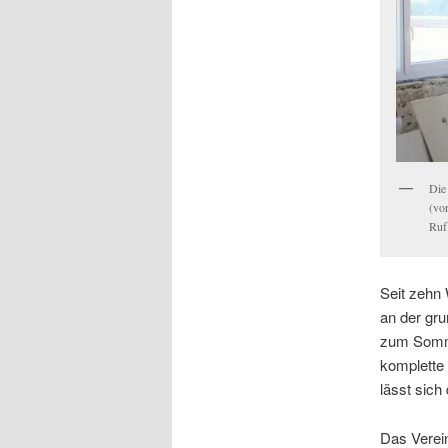
Die
(vo
Ruf
Seit zehn 
an der gr
zum Sommer
komplette
lässt sich
Das Verein