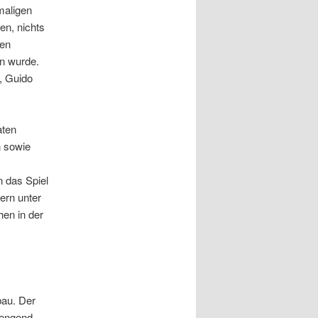
maligen
en, nichts
ren
en wurde.
, Guido
aten
n sowie
n das Spiel
ern unter
en in der
au. Der
eengend