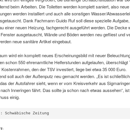
ernd beim Arbeiten. Die Toiletten werden komplett saniert, also neue
ungen werden installiert und auch alle sonstigen Wasser/Abwasserle
sgetauscht. Dank Fachmann Guido Ruf soll diese spezielle Aufgabe,
au einer neuen Heizung, fachgerecht ausgeführt werden. Die Decke 
Fenster ausgetauscht, Wände und Böden werden neu gefliest und ve
werden neue sanitäre Artikel eingebaut.
um wird ein komplett neues Erscheinungsbild mit neuer Beleuchtung
ien schon 550 ehrenamtliche Helferstunden aufgelaufen, überschlägt
 Kostenrahmen, den der TSV investiert, liege bei etwa 35 000 Euro.
nd soll auch der Außenputz neu gemacht werden. „Es ist schließlich
das der Autofahrer sieht, wenn er vom Kreisverkehr aus Sigmaringe
ch Inneringen fährt. Das sollte ja schon nach etwas aussehen“, ist
uss einig.
e: Schwäbische Zeitung
T: