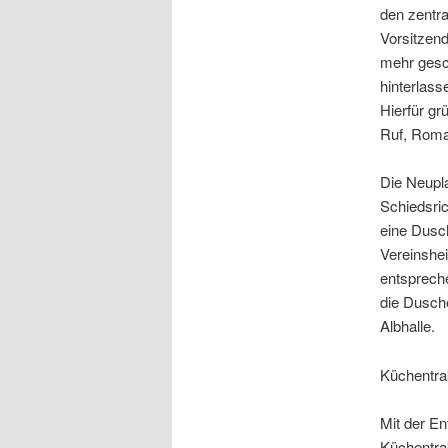
den zentra
Vorsitzend
mehr gesc
hinterlass
Hierfür g
Ruf, Roma
Die Neupl
Schiedsric
eine Dusch
Vereinshei
entspreche
die Dusche
Albhalle.
Küchentrak
Mit der E
Küchentrak