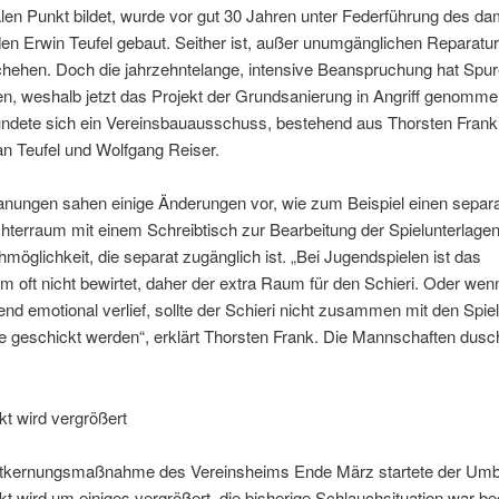
len Punkt bildet, wurde vor gut 30 Jahren unter Federführung des da
en Erwin Teufel gebaut. Seither ist, außer unumgänglichen Reparatur
hehen. Doch die jahrzehntelange, intensive Beanspruchung hat Spu
en, weshalb jetzt das Projekt der Grundsanierung in Angriff genomm
ründete sich ein Vereinsbauausschuss, bestehend aus Thorsten Frank
n Teufel und Wolfgang Reiser.
anungen sahen einige Änderungen vor, wie zum Beispiel einen separ
hterraum mit einem Schreibtisch zur Bearbeitung der Spielunterlage
möglichkeit, die separat zugänglich ist. „Bei Jugendspielen ist das
m oft nicht bewirtet, daher der extra Raum für den Schieri. Oder wen
nd emotional verlief, sollte der Schieri nicht zusammen mit den Spiel
 geschickt werden“, erklärt Thorsten Frank. Die Mannschaften dusch
t wird vergrößert
ntkernungsmaßnahme des Vereinsheims Ende März startete der Umb
t wird um einiges vergrößert, die bisherige Schlauchsituation war b