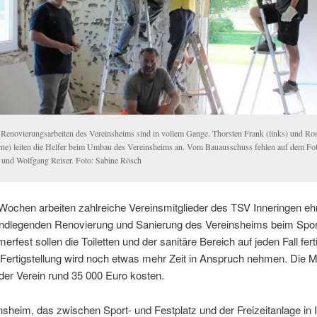
 Renovierungsarbeiten des Vereinsheims sind in vollem Gange. Thorsten Frank (links) und Ro
rne) leiten die Helfer beim Umbau des Vereinsheims an. Vom Bauausschuss fehlen auf dem Fo
 und Wolfgang Reiser. Foto: Sabine Rösch
Wochen arbeiten zahlreiche Vereinsmitglieder des TSV Inneringen eh
undlegenden Renovierung und Sanierung des Vereinsheims beim Sport
fest sollen die Toiletten und der sanitäre Bereich auf jeden Fall ferti
 Fertigstellung wird noch etwas mehr Zeit in Anspruch nehmen. Di
 der Verein rund 35 000 Euro kosten.
sheim, das zwischen Sport- und Festplatz und der Freizeitanlage in 