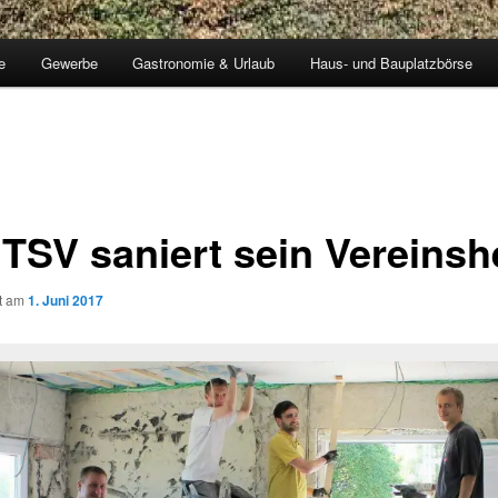
e
Gewerbe
Gastronomie & Urlaub
Haus- und Bauplatzbörse
 TSV saniert sein Vereins
ht am
1. Juni 2017