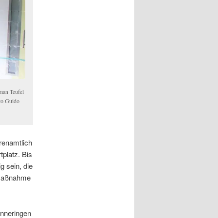
man Teufel
to Guido
renamtlich
platz. Bis
g sein, die
e Maßnahme
Inneringen