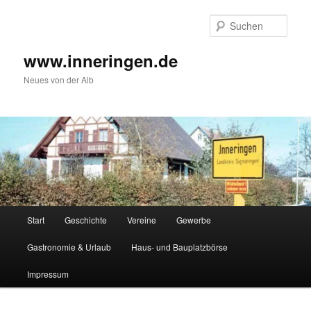
Zum
Inhalt
Such
wechseln
www.inneringen.de
Neues von der Alb
Hauptmenü
Start
Geschichte
Vereine
Gewerbe
Gastronomie & Urlaub
Haus- und Bauplatzbörse
Impressum