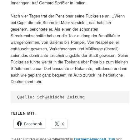
Inneringen, traf Gerhard Sprißler in Italien.
Nach vier Tagen trat der Pensionär seine Rückreise an. „,Wenn
bei Capri die rote Sonne im Meer versinkt‘, das hab‘ ich
gesehen“, berichtete er. Als einen der schönsten
Streckenabschnitte habe er die Tour entlang der Amalfiküste
wahrgenommen, von Salerno bis Pompei. Von Neapel sei er
enttäuscht gewesen, Verkehrschaos und Müllberge (überall)
seien das dominante Erscheinungsbild der Stadt gewesen. Seine
Rückreise führte weiter in die Toskana über Pisa bis zum kleinen
Städtchen Lucca. Dort besuchte er Bekannte, mit denen er dann
auch wie geplant ganz bequem im Auto zurück ins herbstliche
Deutschland fuhr.
Quelle: Schwäbische Zeitung
TEILEN MIT:
Facebook
X
Dieser Eintrag wurde veröffentlicht in
Dorfgemeinschaft
,
TSV
von