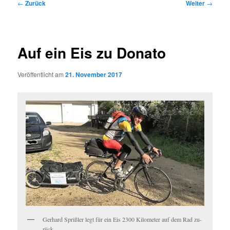
Beitragsnavigation
←
Zurück
Weiter
→
Auf ein Eis zu Donato
Veröffentlicht am
21. November 2017
Ger­hard Spriß­ler legt für ein Eis 2300 Ki­lo­me­ter auf dem Rad zu­
rück