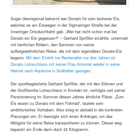
Sogar überregional bekannt war Donato für sein leckeres Eis,
welches es am Eiswagen in der Sigmaringer Straße bei der
Inneringer Ortsdurchfahrt gab. „Wer hat nicht schon mal bei
Donato ein Eis gegessen?“ – Gerhard Sprißler erzählte, untermalt
mit herrlichen Bildern, den Senioren von seiner
außergewöhnlichen Reise, die mit dem legendären Donato-Eis
begann.
Mit dem Eintritt ins Rentenalter vor drei Jahren ist
Donato Lotrecchiano mit seiner Frau Antoniet wieder in seine
Heimat nach Aquilonia in Süditalien gezogen.
Der sportbegeisterte Gerhard Sprißler, der mit den Söhnen und
der Großfamilie Lotrecchiano in Kontakt ist, verfolgte seit seiner
Pensionierung im Sommer diesen Jahres ähnliche Pläne. „Zum
Eis essen zu Donato mit dem Fahrrad“, lautete sein
ambitioniertes Vorhaben. Also stieg er alsbald in die konkreten
Planungen ein. Er besorgte sich einen Anhänger, um das
Nötigste für seine Reise transportieren zu können. Dieser wog
bepackt am Ende dann doch 32 Kilogramm.