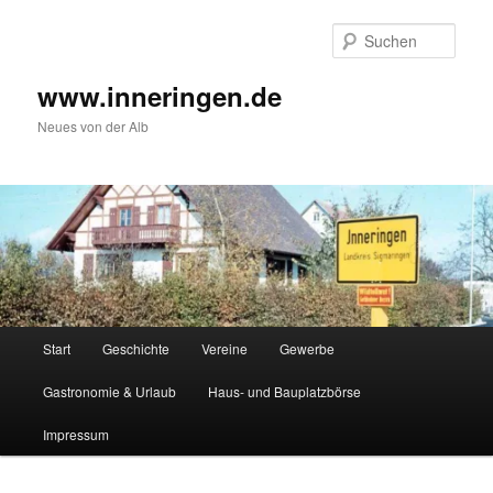
Zum
Inhalt
Such
wechseln
www.inneringen.de
Neues von der Alb
Hauptmenü
Start
Geschichte
Vereine
Gewerbe
Gastronomie & Urlaub
Haus- und Bauplatzbörse
Impressum