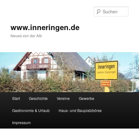
Zum
Inhalt
Such
wechseln
www.inneringen.de
Neues von der Alb
Hauptmenü
Start
Geschichte
Vereine
Gewerbe
Gastronomie & Urlaub
Haus- und Bauplatzbörse
Impressum