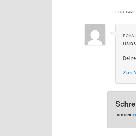
EIN GEDANKE
ROMA
Hallo 
Dei ne
Zum A
Schre
Du musst
an