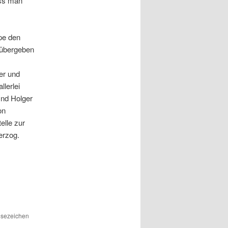
uss man
pe den
 übergeben
er und
lerlei
Und Holger
on
elle zur
erzog.
Lesezeichen