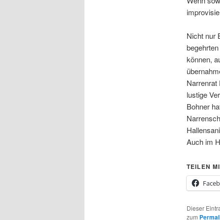
Wenn sowo
improvisie
Nicht nur 
begehrten 
können, a
übernahmen
Narrenrat 
lustige Ve
Bohner ha
Narrenschu
Hallensani
Auch im H
TEILEN MI
Face
Dieser Eintr
zum
Permal