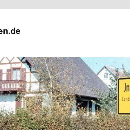
en.de