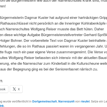
hl die Bürgermeisterin wie auch der Narrenschultes krank sind, m
ren!
Bürgermeisterin Dagmar Kuster hat aufgrund einer hartnäckigen Grip
Rathausschlüssel nicht persönlich an die Inneringer Kohlrabenköpfe
uch Narrenschultes Wolfgang Reiser musste das Bett hüten. Daher
 diese wichtige Aufgabe Bürgermeisterstellvertreter Gerhard Sprißl
Holger Bohner. Der vorbereitete Text von Dagmar Kuster beinhaltete al
rfehlungen, die so im Rathaus passiert waren im vergangenen Jahr. 
tte flugs noch ein paar eigene Verse zusammengereimt. Die Verse v
ltes Wolfgang Reiser befassten sich intensiv mit der aktuellen Baust
erung, ehe die Narrenschar zum Kinderball in die Kulturscheune weit
aus der Begegnung ging es bei der Seniorenfasnet närrisch zu.
T:
book
X
ag wurde veröffentlicht in
Dorfgemeinschaft
,
Narrenzunft
von
rteufel
. Setze ein 
ink
.