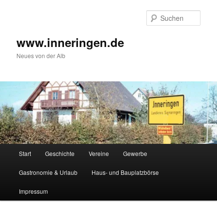
Zum
Inhalt
Such
wechseln
www.inneringen.de
Neues von der Alb
Hauptmenü
Start
Geschichte
Vereine
Gewerbe
Gastronomie & Urlaub
Haus- und Bauplatzbörse
Impressum