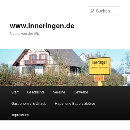
Zum
Inhalt
Such
wechseln
www.inneringen.de
Neues von der Alb
Hauptmenü
Start
Geschichte
Vereine
Gewerbe
Gastronomie & Urlaub
Haus- und Bauplatzbörse
Impressum