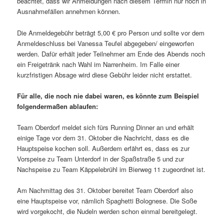
beachtet, dass wir Anmeldungen nach diesem Termin nur noch in
Ausnahmefällen annehmen können.
Die Anmeldegebühr beträgt 5,00 € pro Person und sollte vor dem
Anmeldeschluss bei Vanessa Teufel abgegeben/ eingeworfen
werden. Dafür erhält jeder Teilnehmer am Ende des Abends noch
ein Freigetränk nach Wahl im Narrenheim. Im Falle einer
kurzfristigen Absage wird diese Gebühr leider nicht erstattet.
Für alle, die noch nie dabei waren, es könnte zum Beispiel
folgendermaßen ablaufen:
Team Oberdorf meldet sich fürs Running Dinner an und erhält
einige Tage vor dem 31. Oktober die Nachricht, dass es die
Hauptspeise kochen soll. Außerdem erfährt es, dass es zur
Vorspeise zu Team Unterdorf in der Spaßstraße 5 und zur
Nachspeise zu Team Käppelebrühl im Bierweg 11 zugeordnet ist.
Am Nachmittag des 31. Oktober bereitet Team Oberdorf also
eine Hauptspeise vor, nämlich Spaghetti Bolognese. Die Soße
wird vorgekocht, die Nudeln werden schon einmal bereitgelegt.