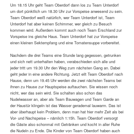
Um 18.15 Uhr geht Team Oberdorf dann los zu Team Unterdorf
um dort pünktlich um 18.30 Uhr zur Vorspeise anwesend zu sein.
Team Oberdorf weiß natürlich, wer Team Unterdorf ist, Team
Unterdorf hat aber keinen Schimmer, wer gleich zu Besuch
kommen wird. Außerdem kommt auch noch Team Erschland zur
Vorspeise ins gleiche Haus. Team Unterdorf hat zur Vorspeise
einen kleinen Sektempfang und eine Tomatensuppe vorbereitet.
Nachdem die drei Teams eine Stunde lang gegessen, getrunken
und sich nett unterhalten haben, verabschieden sich alle und
jeder tritt um 19.30 Uhr den Weg zum nächsten Gang an. Dabei
geht jeder in eine andere Richtung. Jetzt eilt Team Oberdorf nach
Hause, denn um 19.45 Uhr werden die zwei nächsten Teams bei
ihnen zu Hause zur Hauptspeise auftauchen. Sie wissen noch
nicht, wer das sein wird. Sie schalten also schon das
Nudelwasser an, aber als Team Bauwagen und Team Garde an
der Haustür klingeln ist das Wasser gerademal lauwarm. Das ist
aber überhaupt kein Problem, denn man hat hier mehr Zeit als bei
Vor- und Nachspeise – nämlich 1:15h. Team Oberdorf versorgt
die Gäste also schonmal mit Getränken und kocht in aller Ruhe
die Nudeln zu Ende. Die Kinder von Team Oberdorf haben auch