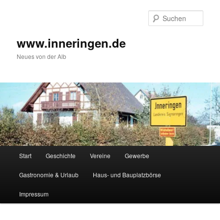
Zum
Inhalt
Such
wechseln
www.inneringen.de
Neues von der Alb
Hauptmenü
Start
Geschichte
Vereine
Gewerbe
Gastronomie & Urlaub
Haus- und Bauplatzbörse
Impressum