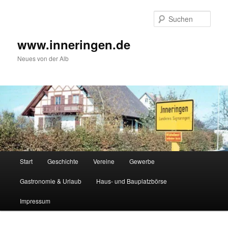
Zum
Inhalt
Such
wechseln
www.inneringen.de
Neues von der Alb
Hauptmenü
Start
Geschichte
Vereine
Gewerbe
Gastronomie & Urlaub
Haus- und Bauplatzbörse
Impressum