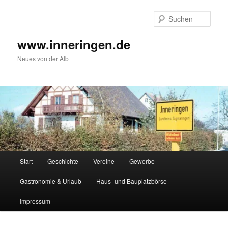
Zum
Inhalt
Such
wechseln
www.inneringen.de
Neues von der Alb
Hauptmenü
Start
Geschichte
Vereine
Gewerbe
Gastronomie & Urlaub
Haus- und Bauplatzbörse
Impressum