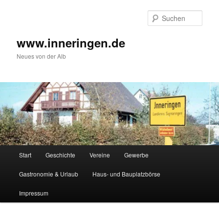
Zum
Inhalt
Such
wechseln
www.inneringen.de
Neues von der Alb
Hauptmenü
Start
Geschichte
Vereine
Gewerbe
Gastronomie & Urlaub
Haus- und Bauplatzbörse
Impressum