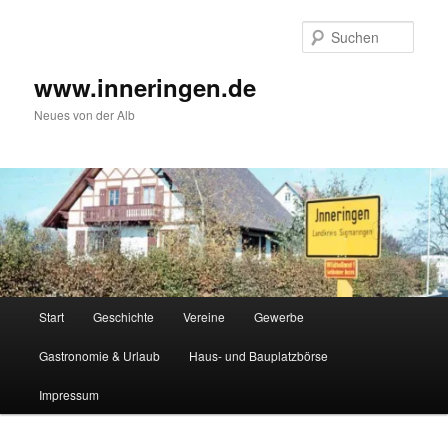
Zum
Inhalt
Such
wechseln
www.inneringen.de
Neues von der Alb
Hauptmenü
Start
Geschichte
Vereine
Gewerbe
Gastronomie & Urlaub
Haus- und Bauplatzbörse
Impressum