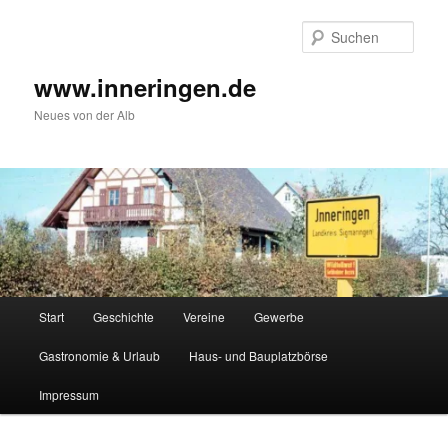
Zum
Inhalt
Such
wechseln
www.inneringen.de
Neues von der Alb
Hauptmenü
Start
Geschichte
Vereine
Gewerbe
Gastronomie & Urlaub
Haus- und Bauplatzbörse
Impressum