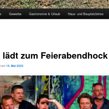
e
Gewerbe
Gastronomie & Urlaub
Haus- und Bauplatzbörse
 lädt zum Feierabendhock
ht am
14. Mai 2023