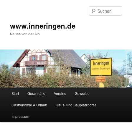
Zum
Inhalt
Such
wechseln
www.inneringen.de
Neues von der Alb
Hauptmenü
Start
Geschichte
Vereine
Gewerbe
Gastronomie & Urlaub
Haus- und Bauplatzbörse
Impressum