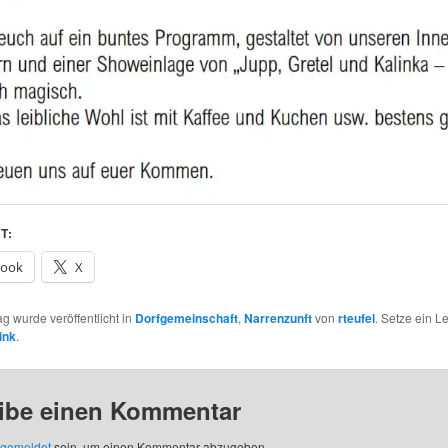
T:
book
X
ag wurde veröffentlicht in
Dorfgemeinschaft
,
Narrenzunft
von
rteufel
. Setze ein 
ink
.
ibe einen Kommentar
gemeldet
sein, um einen Kommentar abzugeben.