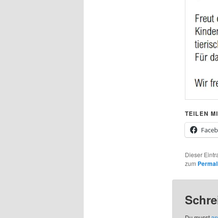
TEILEN MI
Face
Dieser Eintr
zum
Permal
Schre
Du musst
an