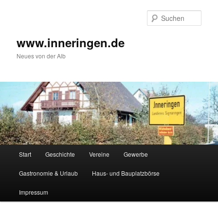
Zum
Inhalt
Such
wechseln
www.inneringen.de
Neues von der Alb
Hauptmenü
Start
Geschichte
Vereine
Gewerbe
Gastronomie & Urlaub
Haus- und Bauplatzbörse
Impressum