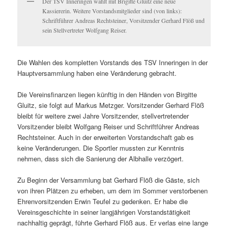
Der TSV Inneringen wählt mit Brigitte Gluitz eine neue
Kassiererin. Weitere Vorstandsmitglieder sind (von links):
Schriftführer Andreas Rechtsteiner, Vorsitzender Gerhard Flöß und
sein Stellvertreter Wolfgang Reiser.
Die Wahlen des kompletten Vorstands des TSV Inneringen in der
Hauptversammlung haben eine Veränderung gebracht.
Die Vereinsfinanzen liegen künftig in den Händen von Birgitte
Gluitz, sie folgt auf Markus Metzger. Vorsitzender Gerhard Flöß
bleibt für weitere zwei Jahre Vorsitzender, stellvertretender
Vorsitzender bleibt Wolfgang Reiser und Schriftführer Andreas
Rechtsteiner. Auch in der erweiterten Vorstandschaft gab es
keine Veränderungen. Die Sportler mussten zur Kenntnis
nehmen, dass sich die Sanierung der Albhalle verzögert.
Zu Beginn der Versammlung bat Gerhard Flöß die Gäste, sich
von ihren Plätzen zu erheben, um dem im Sommer verstorbenen
Ehrenvorsitzenden Erwin Teufel zu gedenken. Er habe die
Vereinsgeschichte in seiner langjährigen Vorstandstätigkeit
nachhaltig geprägt, führte Gerhard Flöß aus. Er verlas eine lange