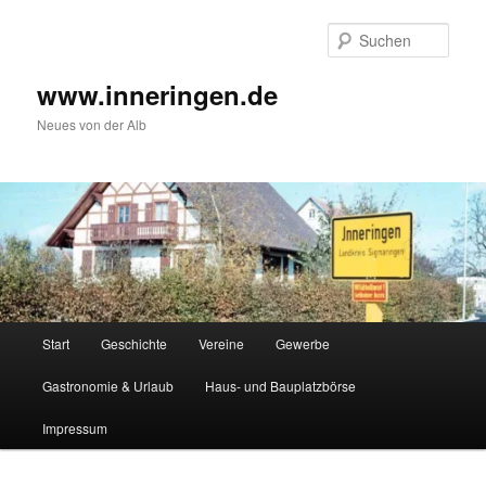
Zum
Inhalt
Such
wechseln
www.inneringen.de
Neues von der Alb
Hauptmenü
Start
Geschichte
Vereine
Gewerbe
Gastronomie & Urlaub
Haus- und Bauplatzbörse
Impressum