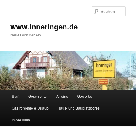
Zum
Inhalt
Such
wechseln
www.inneringen.de
Neues von der Alb
Hauptmenü
Start
Geschichte
Vereine
Gewerbe
Gastronomie & Urlaub
Haus- und Bauplatzbörse
Impressum