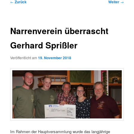
Beitragsnavigation
←
Zurück
Weiter
→
Nar­ren­ver­ein über­rascht
Ger­hard Spriß­ler
Veröffentlicht am
19. November 2018
Im Rahmen der Hauptversammlung wurde das langjährige