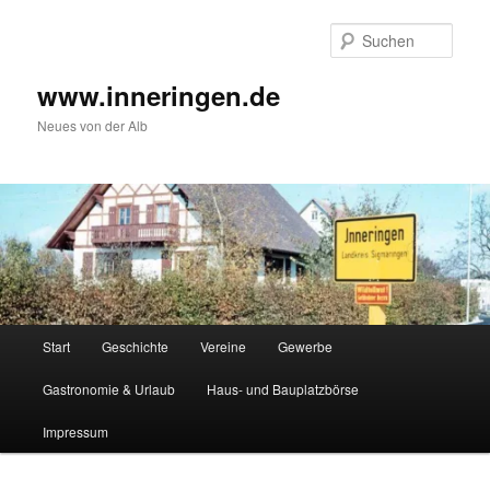
Zum
Inhalt
Such
wechseln
www.inneringen.de
Neues von der Alb
Hauptmenü
Start
Geschichte
Vereine
Gewerbe
Gastronomie & Urlaub
Haus- und Bauplatzbörse
Impressum