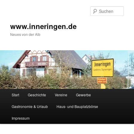
Zum
Inhalt
Such
wechseln
www.inneringen.de
Neues von der Alb
Hauptmenü
Start
Geschichte
Vereine
Gewerbe
Gastronomie & Urlaub
Haus- und Bauplatzbörse
Impressum