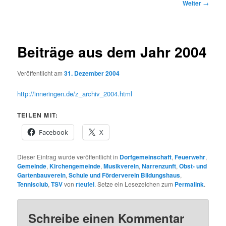
Beitragsnavigation
Weiter
→
Beiträge aus dem Jahr 2004
Veröffentlicht am
31. Dezember 2004
http://inneringen.de/z_archiv_2004.html
TEILEN MIT:
Facebook
X
Dieser Eintrag wurde veröffentlicht in
Dorfgemeinschaft
,
Feuerwehr
,
Gemeinde
,
Kirchengemeinde
,
Musikverein
,
Narrenzunft
,
Obst- und
Gartenbauverein
,
Schule und Förderverein Bildungshaus
,
Tennisclub
,
TSV
von
rteufel
. Setze ein Lesezeichen zum
Permalink
.
Schreibe einen Kommentar