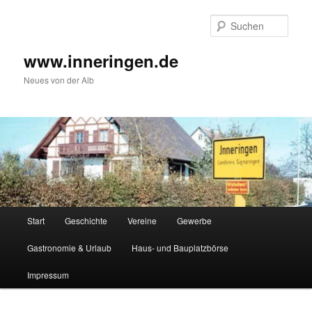
Zum
Inhalt
Such
wechseln
www.inneringen.de
Neues von der Alb
Hauptmenü
Start
Geschichte
Vereine
Gewerbe
Gastronomie & Urlaub
Haus- und Bauplatzbörse
Impressum