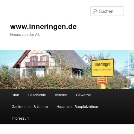
Zum
Zum
Inhalt
sekundären
Such
wechseln
Inhalt
wechseln
www.inneringen.de
Neues von der Alb
Hauptmenü
Start
Geschichte
Vereine
Gewerbe
Gastronomie & Urlaub
Haus- und Bauplatzbörse
Impressum