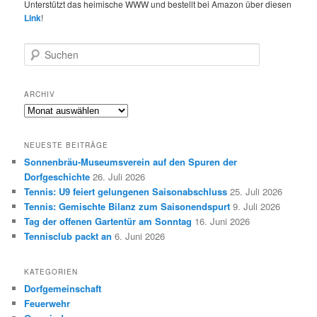
Unterstützt das heimische WWW und bestellt bei Amazon über diesen
Link
!
S
u
c
h
ARCHIV
e
Archiv
n
NEUESTE BEITRÄGE
Sonnenbräu-Museumsverein auf den Spuren der
Dorfgeschichte
26. Juli 2026
Tennis: U9 feiert gelungenen Saisonabschluss
25. Juli 2026
Tennis: Gemischte Bilanz zum Saisonendspurt
9. Juli 2026
Tag der offenen Gartentür am Sonntag
16. Juni 2026
Tennisclub packt an
6. Juni 2026
KATEGORIEN
Dorfgemeinschaft
Feuerwehr