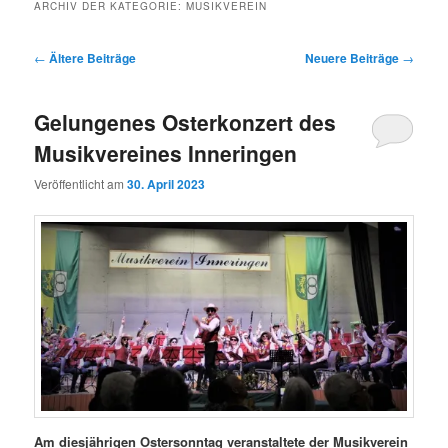
ARCHIV DER KATEGORIE:
MUSIKVEREIN
Beitragsnavigation
←
Ältere Beiträge
Neuere Beiträge
→
Gelungenes Osterkonzert des
Musikvereines Inneringen
Veröffentlicht am
30. April 2023
Am diesjährigen Ostersonntag veranstaltete der Musikverein