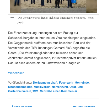
Die Vereinsvertreter freuen sich über ihren neuen Schuppen. (Foto:
juga)
Die Einsatzabteilung Inneringen hat am Freitag zur
Schlüsselübergabe in ihren neuen Vereinsschuppen eingeladen.
Die Guggenmusik eröffnete den musikalischen Part und der
Vorsitzende des TSV Inneringen Gerhard Flöß begrüßte die
Gäste. „Die Vereinsmitglieder sind teilweise schon seit
Jahrzenten darauf angewiesen, ihr Inventar privat unterzustellen.
Das ist alles andere als zukunftsweisend.“, sagte er.
Weiterlesen
Veröffentlicht unter
Dorfgemeinschaft
,
Feuerwehr
,
Gemeinde
,
Kirchengemeinde
,
Musikverein
,
Narrenzunft
,
Obst- und
Gartenbauverein
,
TSV
|
Schreibe einen Kommentar
Beitragsnavigation
←
Ältere Beiträge
Neuere Beiträge
→