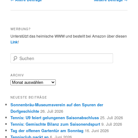
WERBUNG?
Unterstützt das heimische WWW und bestellt bei Amazon über diesen
Link
!
S
u
c
h
ARCHIV
e
Archiv
n
NEUESTE BEITRÄGE
Sonnenbräu-Museumsverein auf den Spuren der
Dorfgeschichte
26. Juli 2026
Tennis: U9 feiert gelungenen Saisonabschluss
25. Juli 2026
Tennis: Gemischte Bilanz zum Saisonendspurt
9. Juli 2026
Tag der offenen Gartentür am Sonntag
16. Juni 2026
Tennisclub packt an
6. Juni 2026